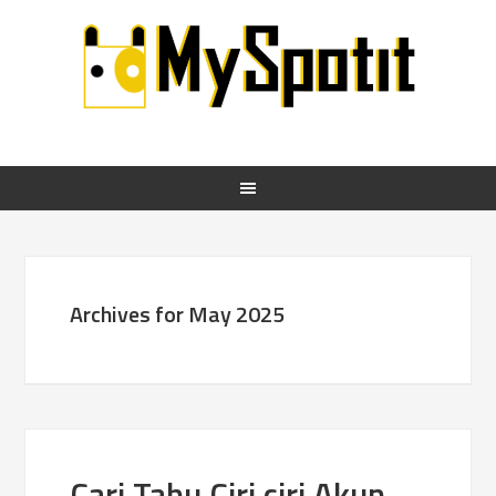
Archives for May 2025
Cari Tahu Ciri ciri Akun