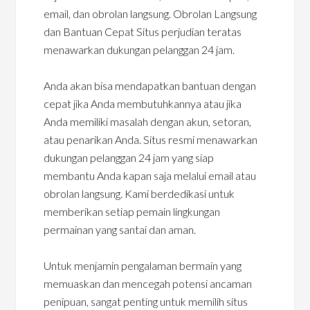
email, dan obrolan langsung.
Obrolan Langsung
dan Bantuan Cepat Situs perjudian teratas
menawarkan dukungan pelanggan 24 jam.
Anda akan bisa mendapatkan bantuan dengan
cepat jika Anda membutuhkannya atau jika
Anda memiliki masalah dengan akun, setoran,
atau penarikan Anda.
Situs resmi menawarkan
dukungan pelanggan 24 jam yang siap
membantu Anda kapan saja melalui email atau
obrolan langsung. Kami berdedikasi untuk
memberikan setiap pemain lingkungan
permainan yang santai dan aman.
Untuk menjamin pengalaman bermain yang
memuaskan dan mencegah potensi ancaman
penipuan, sangat penting untuk memilih situs