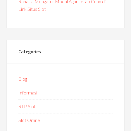
Rahasia Mengatur Modal Agar Tetap Cuan di
Link Situs Slot
Categories
Blog
Informasi
RTP Slot
Slot Online