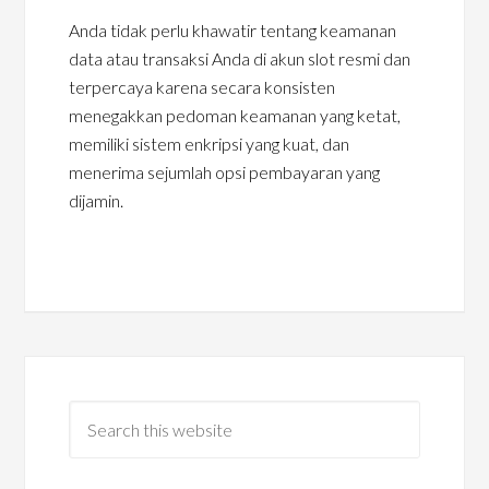
Anda tidak perlu khawatir tentang keamanan
data atau transaksi Anda di akun slot resmi dan
terpercaya karena secara konsisten
menegakkan pedoman keamanan yang ketat,
memiliki sistem enkripsi yang kuat, dan
menerima sejumlah opsi pembayaran yang
dijamin.