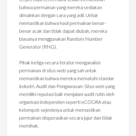
bahwa permainan yang mereka sediakan
dimainkan dengan cara yang adil. Untuk
memastikan bahwa hasil permainan benar-
benar acak dan tidak dapat diubah, mereka
biasanya menggunakan Random Number
Generator (RNG).
Pihak ketiga secara teratur menganalisis
permainan di situs web yang sah untuk
memastikan bahwa mereka mematuhi standar
industri.
Audit dan Pengawasan: Situs web yang
memiliki reputasi baik menjalani audit rutin oleh
organisasi independen seperti eCOGRA atau
kelompok sejenisnya untuk memastikan
permainan dioperasikan secara jujur ​​dan tidak
memihak.