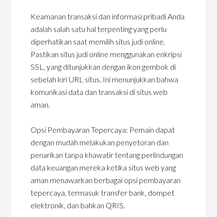
Keamanan transaksi dan informasi pribadi Anda
adalah salah satu hal terpenting yang perlu
diperhatikan saat memilih situs judi online.
Pastikan situs judi online menggunakan enkripsi
SSL, yang ditunjukkan dengan ikon gembok di
sebelah kiri URL situs. Ini menunjukkan bahwa
komunikasi data dan transaksi di situs web
aman.
Opsi Pembayaran Tepercaya: Pemain dapat
dengan mudah melakukan penyetoran dan
penarikan tanpa khawatir tentang perlindungan
data keuangan mereka ketika situs web yang
aman menawarkan berbagai opsi pembayaran
tepercaya, termasuk transfer bank, dompet
elektronik, dan bahkan QRIS.