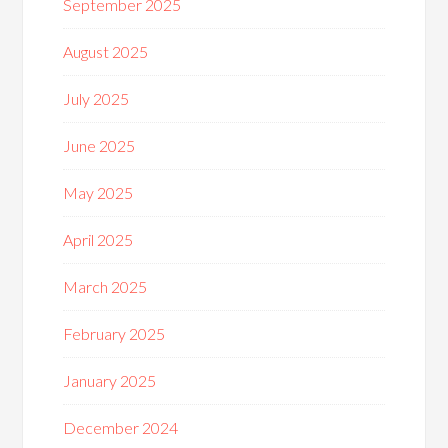
September 2025
August 2025
July 2025
June 2025
May 2025
April 2025
March 2025
February 2025
January 2025
December 2024