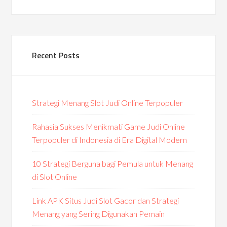
Recent Posts
Strategi Menang Slot Judi Online Terpopuler
Rahasia Sukses Menikmati Game Judi Online
Terpopuler di Indonesia di Era Digital Modern
10 Strategi Berguna bagi Pemula untuk Menang
di Slot Online
Link APK Situs Judi Slot Gacor dan Strategi
Menang yang Sering Digunakan Pemain