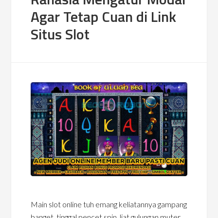
Agar Tetap Cuan di Link
Situs Slot
Main slot online tuh emang keliatannya gampang
banget, tinggal pencet spin, liat gulungan muter,