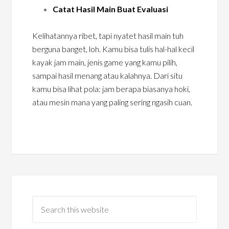
Catat Hasil Main Buat Evaluasi
Kelihatannya ribet, tapi nyatet hasil main tuh
berguna banget, loh. Kamu bisa tulis hal-hal kecil
kayak jam main, jenis game yang kamu pilih,
sampai hasil menang atau kalahnya. Dari situ
kamu bisa lihat pola: jam berapa biasanya hoki,
atau mesin mana yang paling sering ngasih cuan.