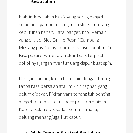
Kebutuhan
Nah, ini kesalahan klasik yang sering banget
kejadian: nyampurin uang main slot sama uang
kebutuhan harian. Fatal banget, bro! Pemain
yang bijak di Slot Online Resmi Gampang
Menang pasti punya dompet khusus buat main.
Bisa pakai e-wallet atau akun bank terpisah,
pokoknya jangan nyentuh uang dapur buat spin.
Dengan cara ini, kamu bisa main dengan tenang
tanpa rasa bersalah atau mikirin tagihan yang
belum dibayar. Pikiran yang tenang tuh penting
banget buat bisa fokus baca pola permainan.
Karena kalau otak sudah kemana-mana,
peluang menang juga ikut kabur.
Main Dengan Strategi Bertahap