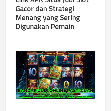
Gacor dan Strategi
Menang yang Sering
Digunakan Pemain