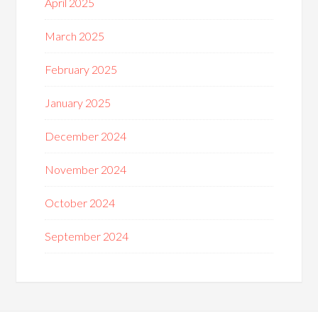
April 2025
March 2025
February 2025
January 2025
December 2024
November 2024
October 2024
September 2024