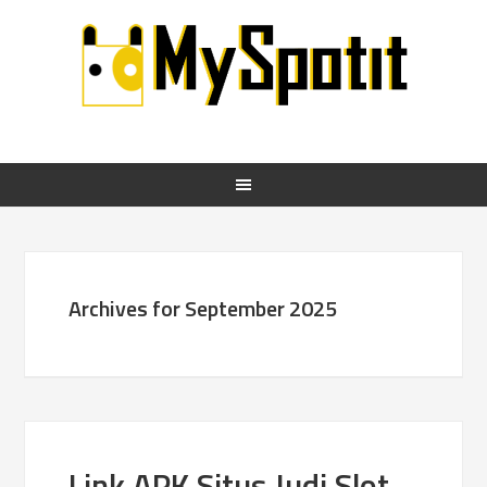
Archives for September 2025
Link APK Situs Judi Slot