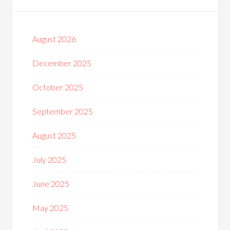
August 2026
December 2025
October 2025
September 2025
August 2025
July 2025
June 2025
May 2025