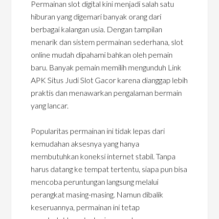
Permainan slot digital kini menjadi salah satu
hiburan yang digemari banyak orang dari
berbagai kalangan usia. Dengan tampilan
menarik dan sistem permainan sederhana, slot
online mudah dipahami bahkan oleh pemain
baru. Banyak pemain memilih mengunduh Link
APK Situs Judi Slot Gacor karena dianggap lebih
praktis dan menawarkan pengalaman bermain
yang lancar.
Popularitas permainan ini tidak lepas dari
kemudahan aksesnya yang hanya
membutuhkan koneksi internet stabil. Tanpa
harus datang ke tempat tertentu, siapa pun bisa
mencoba peruntungan langsung melalui
perangkat masing-masing. Namun dibalik
keseruannya, permainan ini tetap