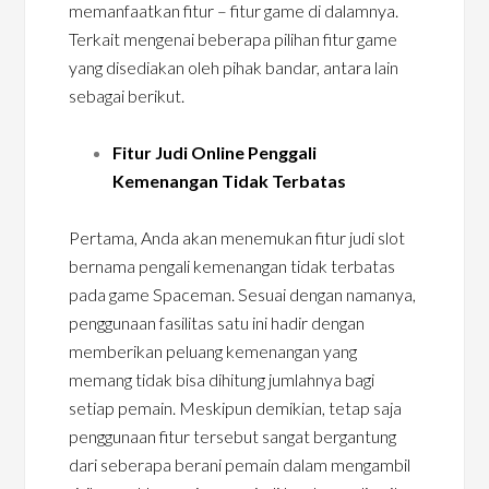
memanfaatkan fitur – fitur game di dalamnya.
Terkait mengenai beberapa pilihan fitur game
yang disediakan oleh pihak bandar, antara lain
sebagai berikut.
Fitur Judi Online Penggali
Kemenangan Tidak Terbatas
Pertama, Anda akan menemukan fitur judi slot
bernama pengali kemenangan tidak terbatas
pada game Spaceman. Sesuai dengan namanya,
penggunaan fasilitas satu ini hadir dengan
memberikan peluang kemenangan yang
memang tidak bisa dihitung jumlahnya bagi
setiap pemain.
Meskipun demikian, tetap saja
penggunaan fitur tersebut sangat bergantung
dari seberapa berani pemain dalam mengambil