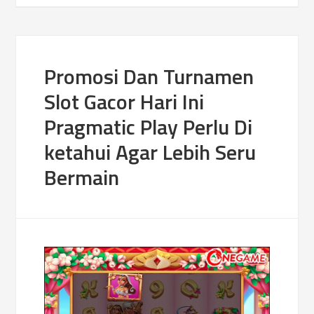
Promosi Dan Turnamen
Slot Gacor Hari Ini
Pragmatic Play Perlu Di
ketahui Agar Lebih Seru
Bermain