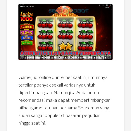
Game judi online di internet saat ini, umumnya
terbilang banyak sekali variasinya untuk
dipertimbangkan. Namun jika Anda butuh
rekomendasi, maka dapat mempertimbangkan
pilihan game taruhan bernama Spaceman yang
sudah sangat populer di pasaran perjudian
hingga saat ini.