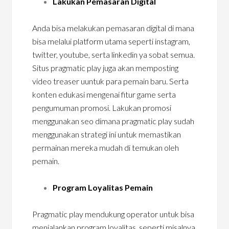
Lakukan Pemasaran Digital
Anda bisa melakukan pemasaran digital di mana
bisa melalui platform utama seperti instagram,
twitter, youtube, serta linkedin ya sobat semua.
Situs pragmatic play juga akan memposting
video treaser uuntuk para pemain baru. Serta
konten edukasi mengenai fitur game serta
pengumuman promosi.
Lakukan promosi
menggunakan seo dimana pragmatic play sudah
menggunakan strategi ini untuk memastikan
permainan mereka mudah di temukan oleh
pemain.
Program Loyalitas Pemain
Pragmatic play mendukung operator untuk bisa
menjalankan program loyalitas, seperti misalnya