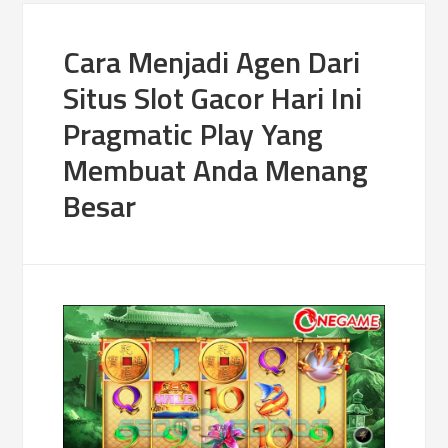
Cara Menjadi Agen Dari
Situs Slot Gacor Hari Ini
Pragmatic Play Yang
Membuat Anda Menang
Besar