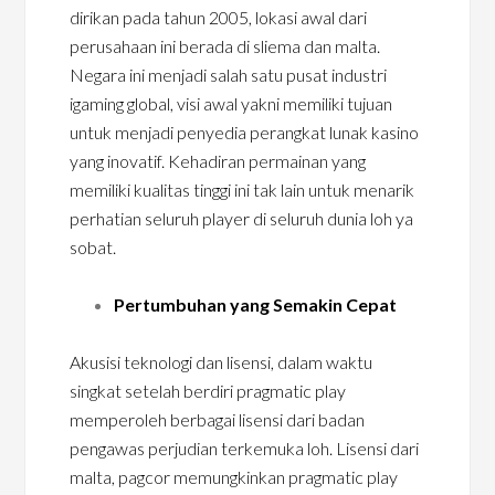
dirikan pada tahun 2005, lokasi awal dari
perusahaan ini berada di sliema dan malta.
Negara ini menjadi salah satu pusat industri
igaming global, visi awal yakni memiliki tujuan
untuk menjadi penyedia perangkat lunak kasino
yang inovatif.
Kehadiran permainan yang
memiliki kualitas tinggi ini tak lain untuk menarik
perhatian seluruh player di seluruh dunia loh ya
sobat.
Pertumbuhan yang Semakin Cepat
Akusisi teknologi dan lisensi, dalam waktu
singkat setelah berdiri pragmatic play
memperoleh berbagai lisensi dari badan
pengawas perjudian terkemuka loh. Lisensi dari
malta, pagcor memungkinkan pragmatic play