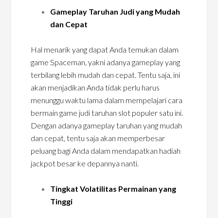
Gameplay Taruhan Judi yang Mudah
dan Cepat
Hal menarik yang dapat Anda temukan dalam
game Spaceman, yakni adanya gameplay yang
terbilang lebih mudah dan cepat. Tentu saja, ini
akan menjadikan Anda tidak perlu harus
menunggu waktu lama dalam mempelajari cara
bermain game judi taruhan slot populer satu ini.
Dengan adanya gameplay taruhan yang mudah
dan cepat, tentu saja akan memperbesar
peluang bagi Anda dalam mendapatkan hadiah
jackpot besar ke depannya nanti.
Tingkat Volatilitas Permainan yang
Tinggi